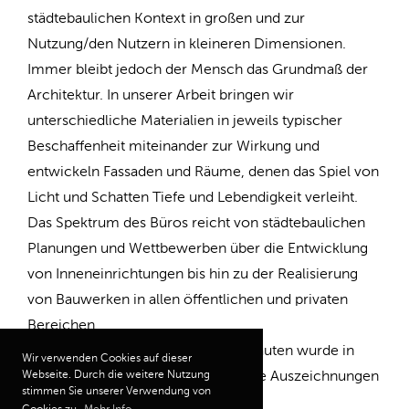
städtebaulichen Kontext in großen und zur
Nutzung/den Nutzern in kleineren Dimensionen.
Immer bleibt jedoch der Mensch das Grundmaß der
Architektur. In unserer Arbeit bringen wir
unterschiedliche Materialien in jeweils typischer
Beschaffenheit miteinander zur Wirkung und
entwickeln Fassaden und Räume, denen das Spiel von
Licht und Schatten Tiefe und Lebendigkeit verleiht.
Das Spektrum des Büros reicht von städtebaulichen
Planungen und Wettbewerben über die Entwicklung
von Inneneinrichtungen bis hin zu der Realisierung
von Bauwerken in allen öffentlichen und privaten
Bereichen.
Die architektonische Qualität der Bauten wurde in
Wir verwenden Cookies auf dieser
Webseite. Durch die weitere Nutzung
den letzten Jahren durch mehrfache Auszeichnungen
stimmen Sie unserer Verwendung von
und Preise dokumentiert.